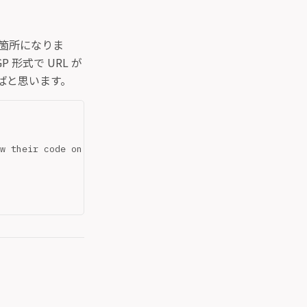
る箇所になりま
 形式で URL が
ればと思います。
ow their code on GitHub."