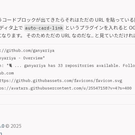
うコードブロックが出てきたらそれはただの URL を貼ってい
n エディタ上で
というプラグインを入れると OGP
auto-card-link
なります。 そのためただの URL なのだな.. と見ていただけ
://github.com/ganyariya
nyariya - Overview"
n: "🐈 ... ganyariya has 33 repositories available. Foll
ub.com
ttps://github.githubassets.com/favicons/favicon.svg
ps://avatars.githubusercontent.com/u/25547158?v=4?s=400
.0
© 2025
n