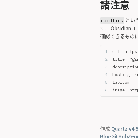
諸注意
とい
cardlink
す。 Obsidia
確認できるものに
url: https
title: "ga
descriptio
host: gith
favicon: h
image: htt
作成
Quartz v4.5
Blog
GitHub
Zen